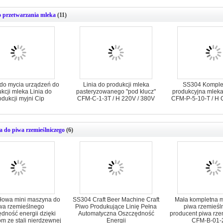
o przetwarzania mleka
(11)
do mycia urządzeń do
Linia do produkcji mleka
SS304 Komplet
kcji mleka Linia do
pasteryzowanego "pod klucz"
produkcyjna mlek
odukcji myjni Cip
CFM-C-1-3T / H 220V / 380V
CFM-P-5-10-T / H C
 do piwa rzemieślniczego
(6)
łowa mini maszyna do
SS304 Craft Beer Machine Craft
Mała kompletna 
wa rzemieślnego
Piwo Produkujące Linię Pełna
piwa rzemieśl
dność energii dzięki
Automatyczna Oszczędność
producent piwa rze
om ze stali nierdzewnej
Energii
CFM-B-01-