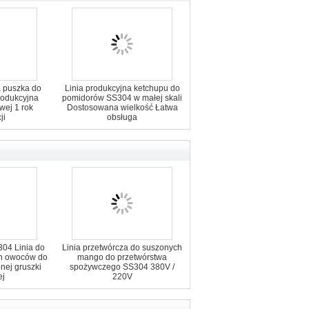
 puszka do
Linia produkcyjna ketchupu do
rodukcyjna
pomidorów SS304 w małej skali
wej 1 rok
Dostosowana wielkość Łatwa
ji
obsługa
04 Linia do
Linia przetwórcza do suszonych
ch owoców do
mango do przetwórstwa
nej gruszki
spożywczego SS304 380V /
ej
220V