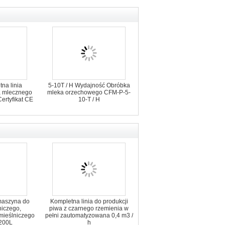
na linia
5-10T / H Wydajność Obróbka
a mlecznego
mleka orzechowego CFM-P-5-
ertyfikat CE
10-T / H
maszyna do
Kompletna linia do produkcji
niczego,
piwa z czarnego rzemienia w
mieślniczego
pełni zautomatyzowana 0,4 m3 /
200L
h