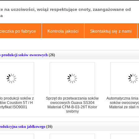
te na uczciwości, wciąż respektujące cnoty, zaangażowane od
a
ieczka po fabryce
Kontrola jakości
Skontaktuj się z nami
o produkcji soków owocowych
(26)
do produkcji soków z
Sprzęt do przetwarzania soków
Automatyczna linia
tów Coustom 5T / H
owocowych Guava SS304
soków owocowych
rtyfikat ISO9001
Materiał CFM-B-03-26T Kolor
Materiał ze stali 
srebrny
rodukcyjna soku jabłkowego
(16)