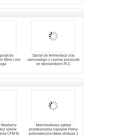
przęt do
Sprzęt do fermentacji octu
rn Wine Line
owocowego z czarnej porzeczki
ługa
ze sterownikiem PLC
 Waxberry
Marchewkowy zakład
kcji soków
przetwarzania napojów Pełna
zania CFM-B-
automatyczna łatwa obsługa 1