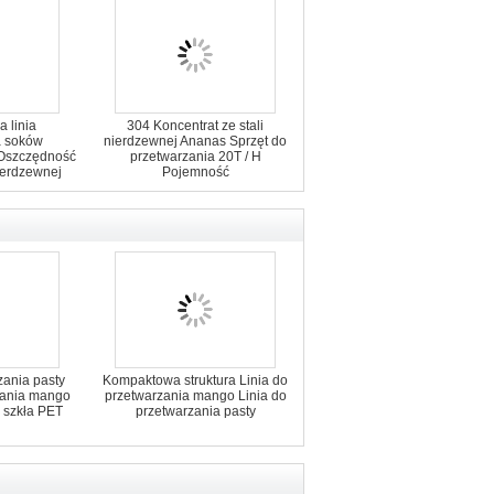
 linia
304 Koncentrat ze stali
a soków
nierdzewnej Ananas Sprzęt do
Oszczędność
przetwarzania 20T / H
nierdzewnej
Pojemność
zania pasty
Kompaktowa struktura Linia do
zania mango
przetwarzania mango Linia do
 szkła PET
przetwarzania pasty