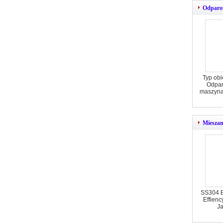
Odparow
Typ obi
Odpar
maszyna
Mieszan
SS304 B
Effienc
Ja