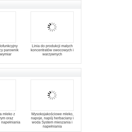
elofunkcyjny
Linia do produkcji małych
cy parownik
koncentratów owocowych i
 wymiar
warzywnych
a mleko z
Wysokojakościowe mleko,
ym oraz
napoje, napój herbaciany i
o napełniania
woda System mieszania i
napełniania