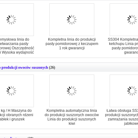
emysłowa linia do
Kompletna linia do produkcji
SS304 Kompletna
etwarzania pasty
pasty pomidorowej z keczupem
ketchupu Linia p
orowej Oszczędność
1 rok gwarancji
pasty pomidoro
ii Wysoka wydajność
gwaranc
o produkcji owoców suszonych
(26)
 kg / H Maszyna do
Kompletna automatyczna linia
Łatwa obsługa SS3
kcji obranych rdzeni
do produkcji suszonych owoców
produkcji suszony
abłek i gruszek
Linia do produkcji suszonych
zamrażania suszo
kiwi
jabłkow