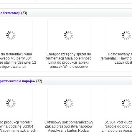
do fermentacji
(23)
 do fermentacji wina
Energooszczędny sprzęt do
Dostosowany s
wego Mulberry 304
fermentacji Mała pojemność
fermentacji Hawtho
ze stali nierdzewnej 12
Linia do produkcji jabłek i
Łatwa obs
esięcy gwarancji
gruszek Wino owocowe
przetwarzania napojów
(32)
do produkcji moreli /
Cytrusowy sok pomarańczowy
SS304 Pod klucz
w na godzinę SS304
Zakład przetwórstwa napojów
Napoje do produ
 Napełnianie szklanych
Aseptyczny karton Rodzaj
Linia do przetwar