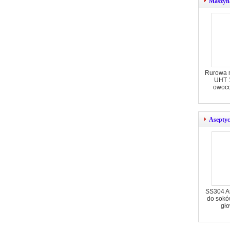
Maszyna
Rurowa m
UHT 1
owoco
Aseptyc
SS304 A
do sokó
gł