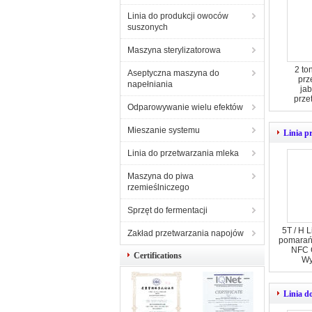
Linia do produkcji owoców
suszonych
Maszyna sterylizatorowa
2 to
Aseptyczna maszyna do
prz
napełniania
ja
prze
Odparowywanie wielu efektów
Mieszanie systemu
Linia 
Linia do przetwarzania mleka
Maszyna do piwa
rzemieślniczego
Sprzęt do fermentacji
5T / H 
Zakład przetwarzania napojów
pomarań
NFC 
Certifications
Wy
Linia d