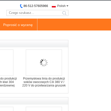
86-512-57605966
Polish
search
Poprosić o wycenę
 do produkcji
Przemysłowa linia do produkcji
 kiwi 304
soków owocowych Cili 380 V /
nierdzewnej
220 V do przetwarzania gruszek