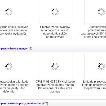
yczna linia suszonych
Przetwarzanie owoców
Automatyczna
wowanych ananasów
Automatyczna linia do
przetwarzani
na wysoka wydajność
napełniania soków
ananasowych 304 
ananasowych
energii ze stali 
o przetwórstwa mango
(19)
wa struktura Linia do
CFM-M-03-03T 3T / H Linia do
Linia do przetwar
rzania mango Linia do
przetwarzania dżemu mango
Linia do przetwar
warzania pasty 5 ton
Professional SS304 Łatwa
w opakowaniu ze
dziennie
obsługa
o przetwarzania pasty pomidorowej
(23)