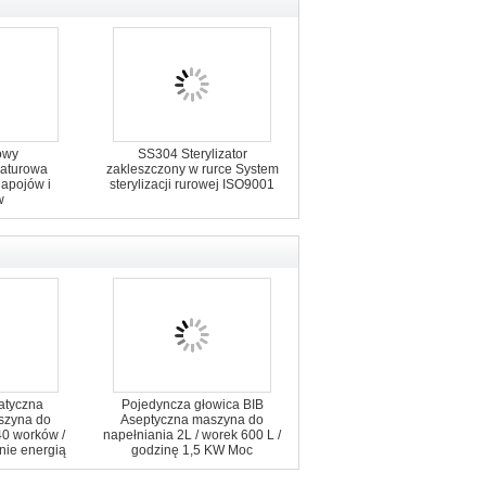
owy
SS304 Sterylizator
aturowa
zakleszczony w rurce System
napojów i
sterylizacji rurowej ISO9001
w
atyczna
Pojedyncza głowica BIB
szyna do
Aseptyczna maszyna do
40 worków /
napełniania 2L / worek 600 L /
nie energią
godzinę 1,5 KW Moc