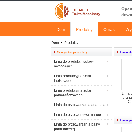
Opar
dawn
Dom
Produkty
O nas
Wyc
Dom
Produkty
Wszystkie produkty
Linia d
Linia do produkcji soków
owocowych
Linia produkcyjna soku
jabłkowego
Linia produkcyjna soku
Linia 
pomarańczowego
grana
Ce
Linia do przetwarzania ananasa
Linia do przetwórstwa mango
Linia p
Linia do przetwarzania pasty
pomidorowej