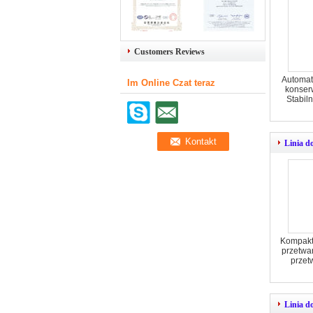
Customers Reviews
Automat
Im Online Czat teraz
konser
Stabil
Linia d
Kompakto
przetwa
przet
Linia d