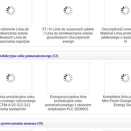
n dziennie Linia do
5T / H Linia do suszonych jabłek
Oszczędność ener
etwarzania soków
/ Linia do przetwarzania soków
Materiał Linia pro
błkowych Linia do
gruszkowych Oszczędność
jabłkowego o wyda
twarzania napojów
energii
H
produkcyjna soku pomarańczowego
(12)
Linia produkcyjna soku
Energooszczędna linia
Kompletna linia 
czowego cytrusowego
produkcyjna soku
Mini Fresh Orang
CFM-A-02-312-312
pomarańczowego z ekranem
Energy Sa
soka wydajność
dotykowym PLC ISO9001
o przetwarzania ananasa
(16)