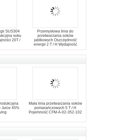
gii SUS304
Przemysłowa linia do
dukcyjna soku
przetwarzania soków
jności 20T /
jabłkowych Oszczędność
energii 2 T / H Wydajność
ISO9001
produkcyjna
Mała linia przetwarzania soków
e Juice 45%
pomarańczowych 5 T / H
ving
Pojemność CFM-A-02-352-102