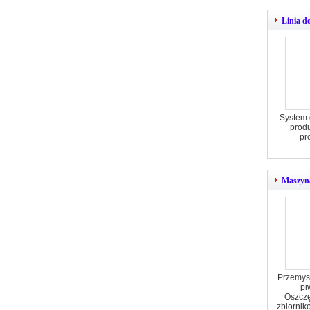
Linia d
System 
produ
pr
Maszyna
Przemys
pi
Oszczę
zbiornik