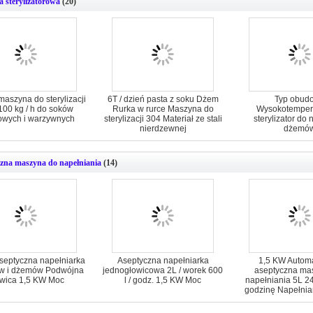
 sterylizatorowa
(20)
aszyna do sterylizacji
6T / dzień pasta z soku Dżem
Typ obud
00 kg / h do soków
Rurka w rurce Maszyna do
Wysokotemper
wych i warzywnych
sterylizacji 304 Materiał ze stali
sterylizator do 
nierdzewnej
dżemó
zna maszyna do napełniania
(14)
septyczna napełniarka
Aseptyczna napełniarka
1,5 KW Autom
w i dżemów Podwójna
jednogłowicowa 2L / worek 600
aseptyczna ma
owica 1,5 KW Moc
l / godz. 1,5 KW Moc
napełniania 5L 2
godzinę Napełnia