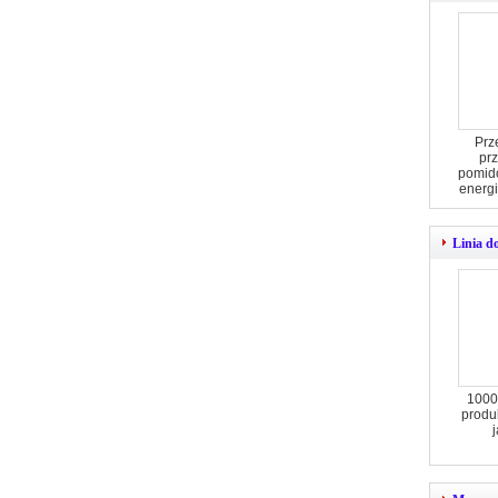
Prz
prz
pomid
energ
Linia d
1000
produ
j