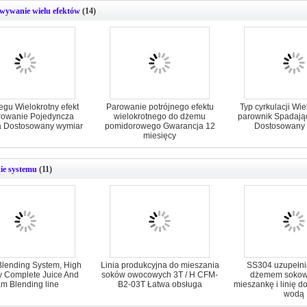
ywanie wielu efektów
(14)
egu Wielokrotny efekt
Parowanie potrójnego efektu
Typ cyrkulacji Wi
owanie Pojedyncza
wielokrotnego do dżemu
parownik Spadają
 Dostosowany wymiar
pomidorowego Gwarancja 12
Dostosowany
miesięcy
ie systemu
(11)
lending System, High
Linia produkcyjna do mieszania
SS304 uzupełni
y Complete Juice And
soków owocowych 3T / H CFM-
dżemem sokow
m Blending line
B2-03T Łatwa obsługa
mieszankę i linię d
wodą