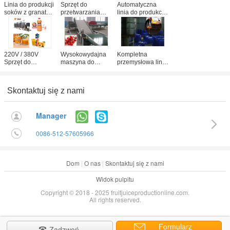
Linia do produkcji
Sprzęt do
Automatyczna
soków z granatów
przetwarzania
linia do produkcji
Coustom 5T / H
soków
soków
Certyfikat
owocowych
owocowych kiwi
ISO9001
Guava SS304
304 Materiał ze
Materiał CFM-B-
stali nierdzewnej
03-26T Kolor
220V / 380V
Wysokowydajna
Kompletna
srebrny
Sprzęt do
maszyna do
przemysłowa linia
przetwarzania
produkcji soków
do produkcji
soków
owocowych
soków
owocowych
Lychee Wine
owocowych Cili
Skontaktuj się z nami
Sterowanie PLC
Light Sweet
Napięcie 380 V /
dla brzoskwini /
Processing
220 V.
moreli
Machine
Manager
0086-512-57605966
Dom
|
O nas
|
Skontaktuj się z nami
Widok pulpitu
Copyright © 2018 - 2025 fruitjuiceproductionline.com.
All rights reserved.
Formularz
Zadzwoń