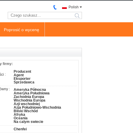
Polish
search
Poprosić o wycenę
y firmy:
Producent
ci :
Agent
Eksporter
Sprzedawca
ówny :
Ameryka Północna
Ameryka Południowa
Zachodnia Europa
Wschodnia Europa
Azji wschodniej
Azja Południowo-Wschodnia
Bliski Wschód
Afryka
Oceania
Na calym swiecie
Chenfei