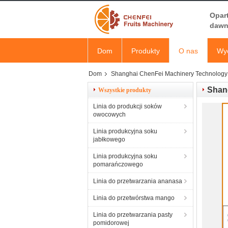
Opar
dawn
Dom
Produkty
O nas
Wyc
Dom
Shanghai ChenFei Machinery Technology 
Shan
Wszystkie produkty
Linia do produkcji soków
owocowych
Linia produkcyjna soku
jabłkowego
Linia produkcyjna soku
pomarańczowego
Linia do przetwarzania ananasa
Linia do przetwórstwa mango
Linia do przetwarzania pasty
pomidorowej