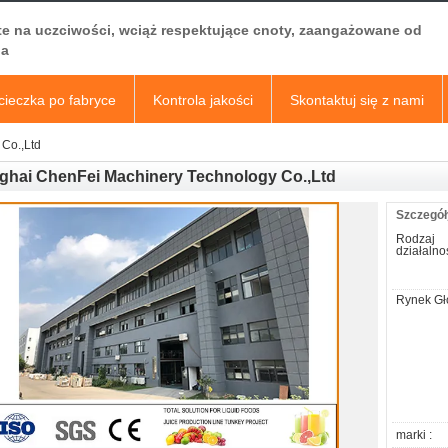
te na uczciwości, wciąż respektujące cnoty, zaangażowane od
a
ieczka po fabryce
Kontrola jakości
Skontaktuj się z nami
Co.,Ltd
ghai ChenFei Machinery Technology Co.,Ltd
Szczegół
Rodzaj
działalnoś
Rynek Gł
marki :