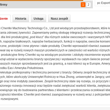
pc Export 
 biurowe
1
2
zenie
Historia
Usługa
Nasz zespół
 Chenfei Machinery Technology Co., Ltd jest wiodącym przedsiębiorstwem, które k
ania zdrowej żywności. Zapewniamy pełną obsługę integracji rozwoju technicznego
a dla linii produkcyjnej „pod klucz” dla różnych soków owocowych i warzywnych 
h, napojów białkowych, napojów herbacianych, funkcji n napojów, owoców konser
zne, probiotyki i inne płynne i stałe produkty. Chenfei wprowadził również zaawa
wał się w rozwój nowych maszyn przetwórczych w zależności od wartości różnych
i produkcyjne firmy Chenfei są na wiodącym poziomie i zdobyły niezmiennie wysok
wziął udział w wydarzeniu branży spożywczej i wystawach na całym świecie ponad 
naszych maszyn sprzedawanych jest za granicą, a nasi klienci są w Europie, Amery
Środku Eas i Ameryka Południowa.
ekrutuje profesjonalny i techniczny personel z branży. Główny zespół techniczny sk
ych, które ukończyły Uniwersytet Rolniczy w Hua Zhong, uniwersytet w Jangcy, un
ii oraz inne instytuty zawodowe. Zespół techniczny stale się rozwija, co przyczyni si
żonego rozwoju innowacji oraz będzie nadal zwiększać wartość klienta, zwiększa
owiązuje się do budowania partnerstwa z klientami i przekraczania oczekiwań kli
yjności klientów. Chenfei jest również zaangażowany w rozwój wraz z policjantami
 rozwojowymi.