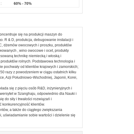
:
60% - 70%
oncentruje się na produkcji maszyn do
. R & D, produkcja, debugowanie instalacji i
NFC, dżemów owocowych i proszku, produktów
wowanych , wino owocowe i ocet, produkty
nsowaną technikę niemiecką i włoską i
 produktów rolnych. Podstawowa technologia i
ie pochwały od klientów krajowych i zamorskich;
50 razy z powodzeniem w ciągu ostatnich kilku
ce, Azji Południowo-Wschodniej, Japonii, Korei,
łada się z pięciu osób R&D, inżynieryjnych i
iwersytet w Szanghaju, odpowiednio dla Nauki i
ę do siły i trwałości rozwiązań i
ć konkurencyjność klientów.
entów, a także do ciągłego zwiększania
, uświadamianie sobie wartości i dzielenie się