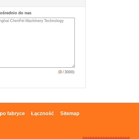
pośrednio do nas
(
0
/ 3000)
po fabryce
Łączność
Sitemap