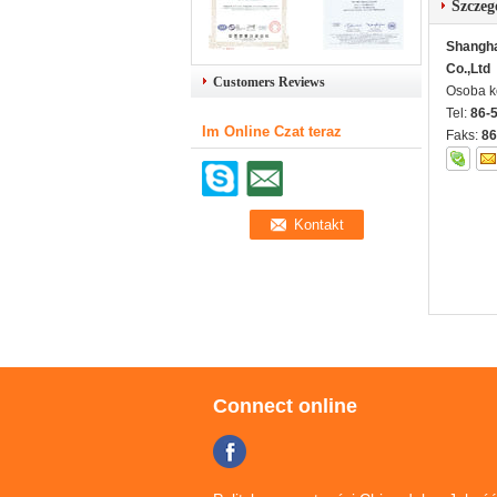
Szczeg
Shangha
Co.,Ltd
Customers Reviews
Osoba k
Tel:
86-
Im Online Czat teraz
Faks:
86
Connect online