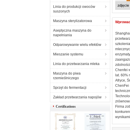
Zdjęcie
Linia do produkcji owoców
suszonych
Maszyna sterylizatorowa
Wprowad
Aseptyczna maszyna do
Shanghai
napełniania
przetwarz
szkoleni
Odparowywanie wielu efektów
mlecznyc
Mieszanie systemu
enzymatyc
zaangażo
Linia do przetwarzania mleka
zdolnośc
Chenfei 
Maszyna do piwa
lat. 60% 
rzemieślniczego
Afryce, 
ChenFei r
Sprzęt do fermentacji
techniczn
Technolog
Zakład przetwarzania napojów
zrównowa
Certifications
Firma zob
konkurenc
wynikami