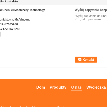
óły kontaktu
Wyślij zapytanie bez
i ChenFei Machinery Technology
ontaktowa:
Mr. Vincent
512-57605966
-21-510629289
Dom
Produkty
O nas
Wycieczka 