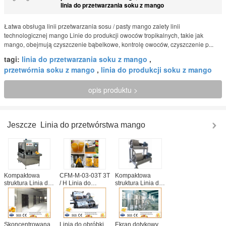
linia do przetwarzania soku z mango
Łatwa obsługa linii przetwarzania sosu / pasty mango zalety linii
technologicznej mango Linie do produkcji owoców tropikalnych, takie jak
mango, obejmują czyszczenie bąbelkowe, kontrolę owoców, czyszczenie p...
tagi:
linia do przetwarzania soku z mango
,
przetwórnia soku z mango
,
linia do produkcji soku z mango
opis produktu >
Jeszcze
Linia do przetwórstwa mango
Kompaktowa
CFM-M-03-03T 3T
Kompaktowa
struktura Linia do
/ H Linia do
struktura Linia do
przetwarzania
przetwarzania
przetwarzania
mango Linia do
dżemu mango
mango Linia do
przetwarzania
Professional
przetwarzania
pasty 5 ton
SS304 Łatwa
pasty
dziennie
obsługa
Skoncentrowana
Linia do obróbki
Ekran dotykowy