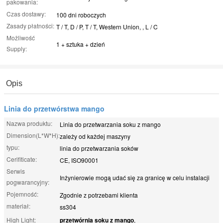
pakowania:
Czas dostawy:
100 dni roboczych
Zasady płatności:
T / T, D / P, T / T, Western Union, , L / C
Możliwość
1 + sztuka + dzień
Supply:
Opis
Linia do przetwórstwa mango
Nazwa produktu:
Linia do przetwarzania soku z mango
Dimension(L*W*H):
zależy od każdej maszyny
typu:
linia do przetwarzania soków
Cerifiticate:
CE, ISO90001
Serwis
Inżynierowie mogą udać się za granicę w celu instalacji
pogwarancyjny:
Pojemność:
Zgodnie z potrzebami klienta
materiał:
ss304
High Light:
przetwórnia soku z mango
,