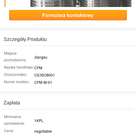
Formularz kontaktowy
Szczegóły Produktu
Miejsce
Jiangsu
pochodzenia:
Nazwa handlowa:
CFM
Orzecznictwo:
CE/ISO9001
Numer modelu:
CFM-W-01
Zapłata
Minimalne
1KPL
zamówienie:
Cena:
negotiable