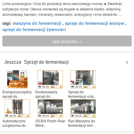
Linia produkcyjna / linia do produkcji wina owocowego morwy ►Zwartość
odżywcza morw: Owoce morwowe są bogate w aktywne białko, witaminy,
aminokwasy, karoten, minerały, resweratrol, antocyjany i inne składniki. ...
tagi:
maszyna do fermentacji
,
sprzęt do fermentacji warzyw
,
sprzęt do fermentacji żywności
opis produktu >
Jeszcze
Sprzęt do fermentacji
Energooszczędny
Dostosowany
Sprzęt do
sprzęt do
sprzęt do
fermentacji octu
fermentacji Mała
fermentacji
owocowego z
pojemność Linia
Hawthorn Wine
czarnej porzeczki
do produkcji
Line Łatwa
ze sterownikiem
jabłek i gruszek
obsługa
PLC
Wino owocowe
Automatyczne
SS304 Fresh Pear
Rys Maszyna do
urządzenia do
Wine
fermentacji linii
fermentacji octu
Fermentation
wina / Sprzęt do