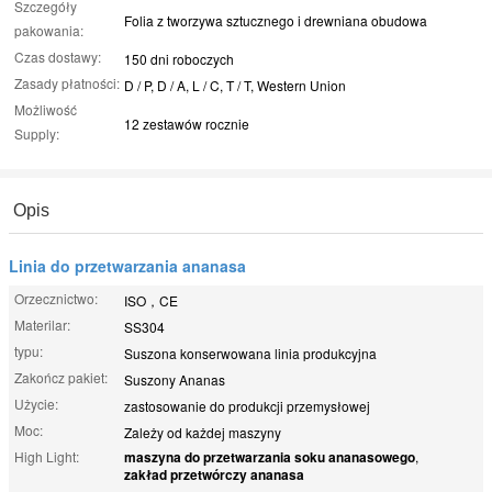
Szczegóły
Folia z tworzywa sztucznego i drewniana obudowa
pakowania:
Czas dostawy:
150 dni roboczych
Zasady płatności:
D / P, D / A, L / C, T / T, Western Union
Możliwość
12 zestawów rocznie
Supply:
Opis
Linia do przetwarzania ananasa
Orzecznictwo:
ISO，CE
Materilar:
SS304
typu:
Suszona konserwowana linia produkcyjna
Zakończ pakiet:
Suszony Ananas
Użycie:
zastosowanie do produkcji przemysłowej
Moc:
Zależy od każdej maszyny
High Light:
maszyna do przetwarzania soku ananasowego
,
zakład przetwórczy ananasa