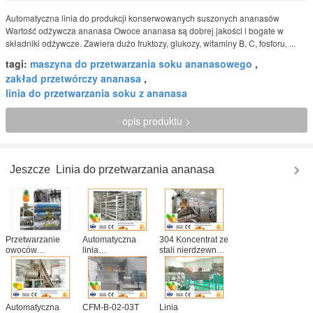
Automatyczna linia do produkcji konserwowanych suszonych ananasów
Wartość odżywcza ananasa Owoce ananasa są dobrej jakości i bogate w
składniki odżywcze. Zawiera dużo fruktozy, glukozy, witaminy B, C, fosforu, ...
tagi:
maszyna do przetwarzania soku ananasowego
,
zakład przetwórczy ananasa
,
linia do przetwarzania soku z ananasa
opis produktu >
Jeszcze
Linia do przetwarzania ananasa
Przetwarzanie
Automatyczna
304 Koncentrat ze
owoców
linia
stali nierdzewnej
Automatyczna
przetwarzania
Ananas Sprzęt do
linia do
soków
przetwarzania
napełniania
ananasowych 304
20T / H
soków
Oszczędność
Pojemność
ananasowych
energii ze stali
Automatyczna
CFM-B-02-03T
Linia
nierdzewnej