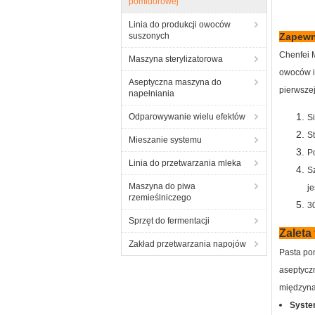
pomidorowej
Linia do produkcji owoców
suszonych
Zapewni
Chenfei 
Maszyna sterylizatorowa
owoców i
Aseptyczna maszyna do
pierwszej
napełniania
Odparowywanie wielu efektów
S
S
Mieszanie systemu
P
Linia do przetwarzania mleka
S
Maszyna do piwa
je
rzemieślniczego
3
Sprzęt do fermentacji
Zaleta
Zakład przetwarzania napojów
Pasta pom
aseptyczn
międzyna
Syste