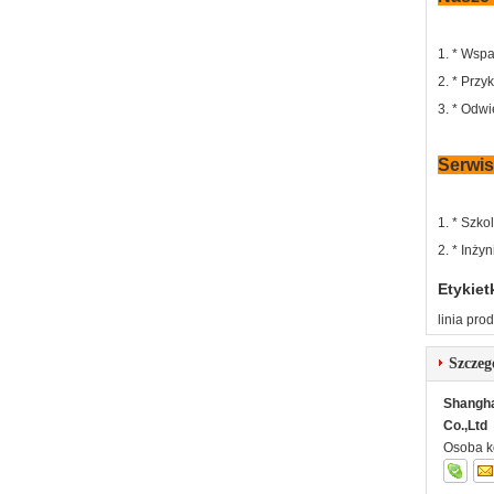
1. * Wspa
2. * Przy
3. * Odwi
Serwi
1. * Szko
2. * Inży
Etykiet
linia pr
Szczeg
Shangha
Co.,Ltd
Osoba k