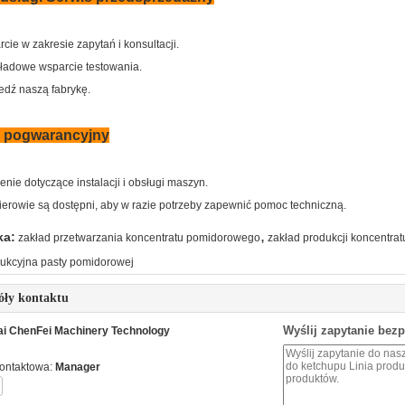
rcie w zakresie zapytań i konsultacji.
kładowe wsparcie testowania.
edź naszą fabrykę.
s pogwarancyjny
lenie dotyczące instalacji i obsługi maszyn.
nierowie są dostępni, aby w razie potrzeby zapewnić pomoc techniczną.
,
ka:
zakład przetwarzania koncentratu pomidorowego
zakład produkcji koncentr
odukcyjna pasty pomidorowej
óły kontaktu
Wyślij zapytanie bez
i ChenFei Machinery Technology
ontaktowa:
Manager