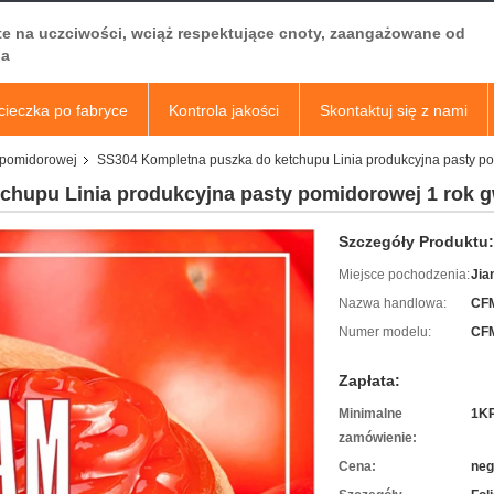
te na uczciwości, wciąż respektujące cnoty, zaangażowane od
a
ieczka po fabryce
Kontrola jakości
Skontaktuj się z nami
y pomidorowej
SS304 Kompletna puszka do ketchupu Linia produkcyjna pasty po
chupu Linia produkcyjna pasty pomidorowej 1 rok g
Szczegóły Produktu:
Miejsce pochodzenia:
Jia
Nazwa handlowa:
CF
Numer modelu:
CFM
Zapłata:
Minimalne
1K
zamówienie:
Cena:
neg