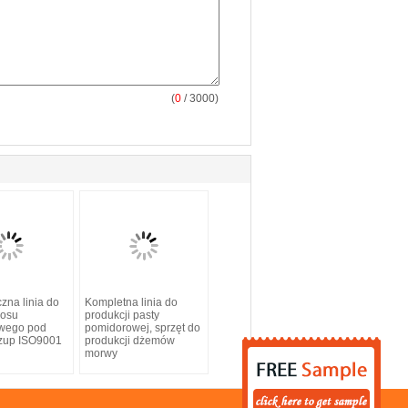
(
0
/ 3000)
zna linia do
Kompletna linia do
sosu
produkcji pasty
wego pod
pomidorowej, sprzęt do
czup ISO9001
produkcji dżemów
morwy