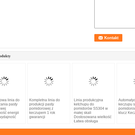
odukty
owa linia do
Kompletna linia do
Linia produkcyjna
Automatyc
zania pasty
produkcji pasty
ketchupu do
keczupu 
owej
pomidorowej z
pomidorów SS304 w
pomidoro
ość energii
keczupem 1 rok
małej skali
klucz Ke
wydajność
gwarancji
Dostosowana wielkość
Łatwa obsługa