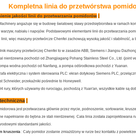
Kompletna linia do przetwórstwa pomi
enie jakości linii do przetwarzania pomidorów
:
Machinery angażuje się w budowę światowej sławy przedsiębiorstwa w ramach kom
 warzyw, nabiału i napojów.
Podstawowymi elementami linii do przetwarzania pom
 linii, więc maszyny przetwórcze Chenfei zachowują wysoką jakość i stabilność, a
ilnik maszyny przetwórczej Chenfei to w zasadzie ABB, Siemens i Jiangsu Dazhong
tal nierdzewna pochodzi od Zhangjiagang Pohang Stainless Steel Co., Ltd. (joint v
ompa wodna pochodzi od Nanfang, a pompa odśrodkowa pochodzi z Yuanan.
zafa elektryczna i system sterowania PLC: ekran dotykowy Siemens PLC, przełączn
st Schneider, przekaźniki pośrednie to Honeywell.
04 rury, których używamy do rurociągu, pochodzą z Yuan'an, wszystkie kable są do
 techniczna
:
idorowa jest przetwarzana głównie przez mycie, podnoszenie, sortowanie, kruszenie
e napełnianie do bębna ze stali nierdzewnej.
Cała linia została zaprojektowana 
rodowymi standardami jakości.
m kruszenia
: Cały pomidor zostanie zmiażdżony w rurze bez kontaktu z powietrz