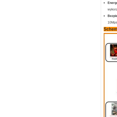
Energ
wykorz
Bezpi
10Mpa 
Schem