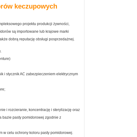
dorów keczupowych
pleksowego projektu produkcji żywności,
idorów są importowane lub krajowe marki
 także dobrą reputację obsługi posprzedażnej.
.
enture)
ik i stycznik AC zabezpieczeniem elektrycznym
bre;
 i rozcieranie, koncentrację i sterylizację oraz
na bazie pasty pomidorowej zgodnie z
em w celu ochrony koloru pasty pomidorowej.