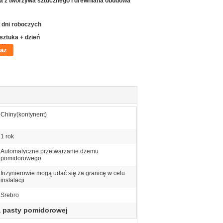
ia z tworzywa sztucznego i drewniana obudowa
 dni roboczych
 sztuka + dzień
raz
Chiny(kontynent)
1 rok
Automatyczne przetwarzanie dżemu
pomidorowego
Inżynierowie mogą udać się za granicę w celu
instalacji
Srebro
a pasty pomidorowej