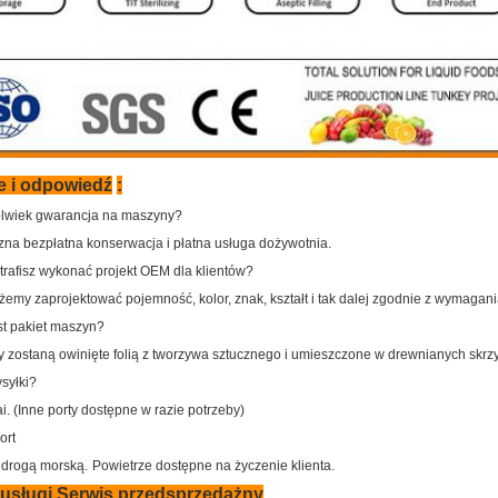
e i odpowiedź
:
olwiek gwarancja na maszyny?
zna bezpłatna konserwacja i płatna usługa dożywotnia.
trafisz wykonać projekt OEM dla klientów?
emy zaprojektować pojemność, kolor, znak, kształt i tak dalej zgodnie z wymagania
est pakiet maszyn?
y zostaną owinięte folią z tworzywa sztucznego i umieszczone w drewnianych skrz
ysyłki?
. (Inne porty dostępne w razie potrzeby)
ort
 drogą morską.
Powietrze dostępne na życzenie klienta.
usługi Serwis przedsprzedażny