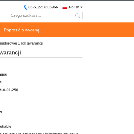
86-512-57605966
Polish
search
Poprosić o wycenę
midorowej 1 rok gwarancji
warancji
ngsu
M
-A-01-250
PL
otiable