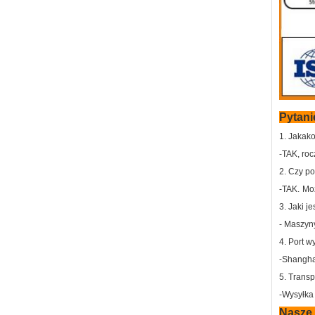
Pytani
1. Jakak
-TAK, roc
2. Czy po
-TAK.
Moż
3. Jaki j
- Maszyn
4. Port w
-Shanghai
5. Transp
-Wysyłka
Nasze 