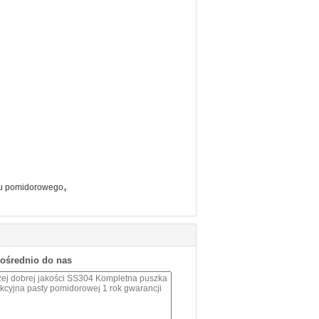
,
atu pomidorowego
pośrednio do nas