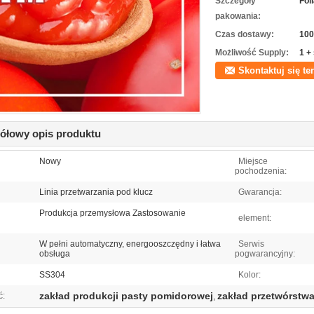
Szczegóły
Fol
pakowania:
Czas dostawy:
100
Możliwość Supply:
1 +
Skontaktuj się te
ółowy opis produktu
Nowy
Miejsce
pochodzenia:
Linia przetwarzania pod klucz
Gwarancja:
Produkcja przemysłowa Zastosowanie
element:
W pełni automatyczny, energooszczędny i łatwa
Serwis
obsługa
pogwarancyjny:
SS304
Kolor:
zakład produkcji pasty pomidorowej
zakład przetwórstw
ć:
,