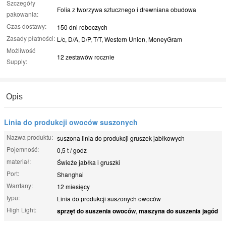
Szczegóły
Folia z tworzywa sztucznego i drewniana obudowa
pakowania:
Czas dostawy:
150 dni roboczych
Zasady płatności:
L/c, D/A, D/P, T/T, Western Union, MoneyGram
Możliwość
12 zestawów rocznie
Supply:
Opis
Linia do produkcji owoców suszonych
Nazwa produktu:
suszona linia do produkcji gruszek jabłkowych
Pojemność:
0,5 t / godz
materiał:
Świeże jabłka i gruszki
Port:
Shanghai
Warrtany:
12 miesięcy
typu:
Linia do produkcji suszonych owoców
High Light:
sprzęt do suszenia owoców
,
maszyna do suszenia jagód