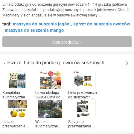
Linia produkcyjna do suszenia gorącym powietrzem 1T / H gruszka jabłkowa
Zapewnienie jakości linii produkcyjnej suszonych gruszek jabłkowych: Chenfei
Machinery Vision angażuje się w budowę światowej sławy ...
tagi:
maszyna do suszenia jagód
,
sprzęt do suszenia owoców
,
maszyna do suszenia mango
opis produktu >
Jeszcze
Linia do produkcji owoców suszonych
Kompletna
Łatwa obsługa
Linia przetwórcza
automatyczna
SS304 Linia do
do suszonych
linia do produkcji
produkcji
mango do
suszonych
suszonych
przetwórstwa
owoców Linia do
owoców do
spożywczego
produkcji
zamrażania
SS304 380V /
suszonych kiwi
suszonej gruszki
220V
Linia do
W pełni
Sprzęt do
jabłkowej
przetwarzania
automatyczne
przetwarzania
owoców i warzyw
suszone maszyny
suszonych