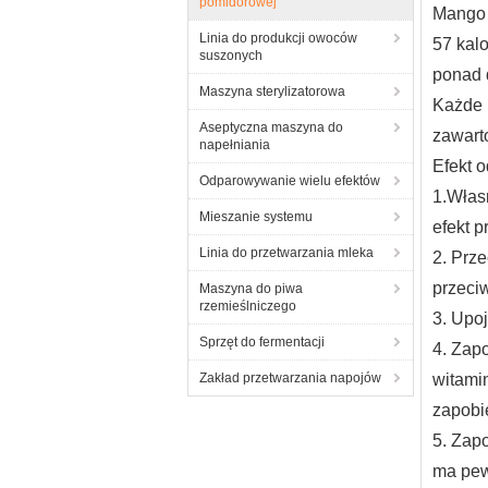
pomidorowej
Mango 
Linia do produkcji owoców
57 kalo
suszonych
ponad 
Maszyna sterylizatorowa
Każde 
Aseptyczna maszyna do
zawart
napełniania
Efekt 
Odparowywanie wielu efektów
1.Włas
Mieszanie systemu
efekt 
Linia do przetwarzania mleka
2. Prz
przeci
Maszyna do piwa
rzemieślniczego
3. Upoj
Sprzęt do fermentacji
4. Zapo
Zakład przetwarzania napojów
witami
zapobi
5. Zapo
ma pew