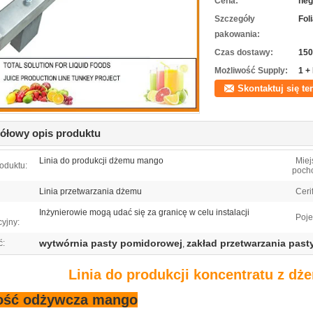
Cena:
neg
Szczegóły
Fol
pakowania:
Czas dostawy:
150
Możliwość Supply:
1 +
Skontaktuj się te
ółowy opis produktu
Linia do produkcji dżemu mango
Miej
oduktu:
poch
Linia przetwarzania dżemu
Cerif
Inżynierowie mogą udać się za granicę w celu instalacji
Poj
yjny:
wytwórnia pasty pomidorowej
zakład przetwarzania pas
ć:
,
Linia do produkcji koncentratu z 
ość odżywcza mango