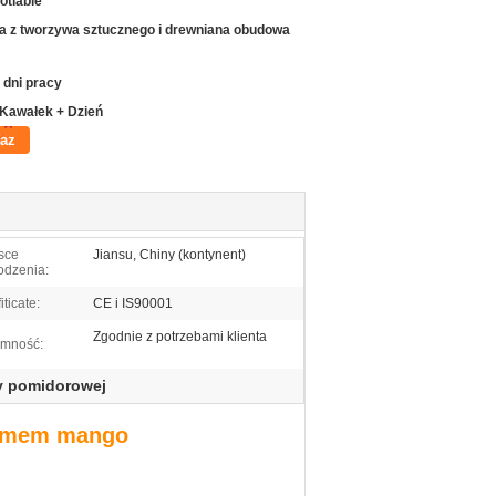
otiable
ia z tworzywa sztucznego i drewniana obudowa
 dni pracy
 Kawałek + Dzień
raz
sce
Jiansu, Chiny (kontynent)
odzenia:
iticate:
CE i IS90001
Zgodnie z potrzebami klienta
emność:
ty pomidorowej
dżemem mango