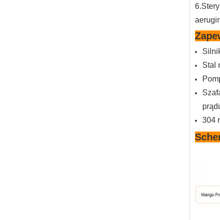
6.Stery
aerugi
Zapew
Siln
Stal
Pomp
Szaf
prąd
304 
Sche