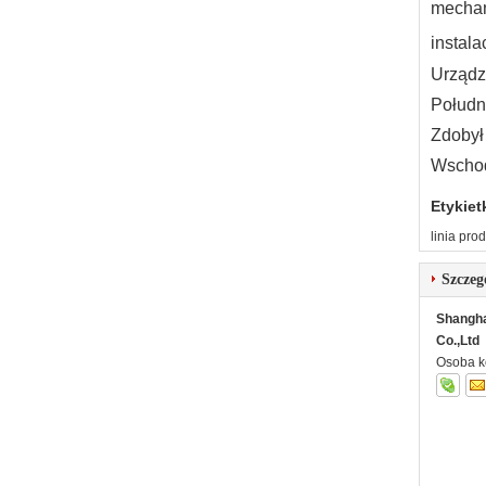
mechan
instala
Urządze
Połudn
Zdobył
Wschod
Etykiet
linia pr
Szczeg
Shangha
Co.,Ltd
Osoba k