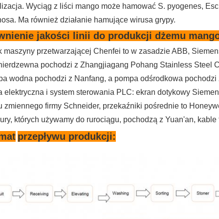
lizacja.
Wyciąg z liści mango może hamować S. pyogenes, Esch
nosa.
Ma również działanie hamujące wirusa grypy.
nienie jakości linii do produkcji dżemu mang
ik maszyny przetwarzającej Chenfei to w zasadzie ABB, Siemen
 nierdzewna pochodzi z Zhangjiagang Pohang Stainless Steel Co.,
a wodna pochodzi z Nanfang, a pompa odśrodkowa pochodzi 
a elektryczna i system sterowania PLC: ekran dotykowy Siemens 
u zmiennego firmy Schneider, przekaźniki pośrednie to Honeywe
rury, których używamy do rurociągu, pochodzą z Yuan'an, kable 
mat
przepływu produkcji: