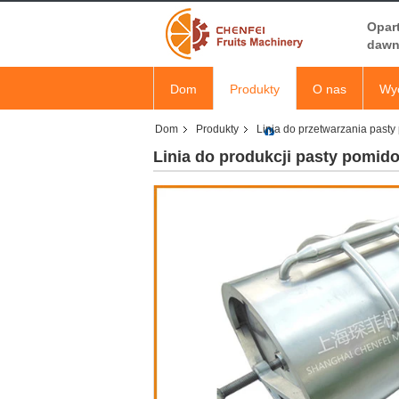
Opar
dawn
Dom
Produkty
O nas
Wyc
Dom
Produkty
Linia do przetwarzania past
Linia do produkcji pasty pomido