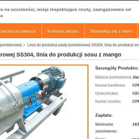
te na uczciwości, wciąż respektujące cnoty, zaangażowane od
a
ieczka po fabryce
Kontrola jakości
Skontaktuj się z nami
y pomidorowej
Linia do produkcji pasty pomidorowej SS304, linia do produkcji s
rowej SS304, linia do produkcji sosu z mango
Szczegóły Produktu:
Miejsce pochodzenia:
Jia
Nazwa handlowa:
CF
Orzecznictwo:
CE/
Numer modelu:
CFM
Zapłata:
Minimalne
1K
zamówienie: