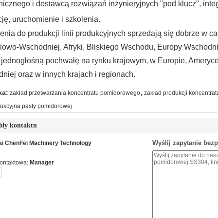
icznego i dostawcą rozwiązań inżynieryjnych "pod klucz", integ
cję, uruchomienie i szkolenia.
nia do produkcji linii produkcyjnych sprzedają się dobrze w ca
iowo-Wschodniej, Afryki, Bliskiego Wschodu, Europy Wschodnie
 jednogłośną pochwałę na rynku krajowym, w Europie, Ameryce,
niej oraz w innych krajach i regionach.
,
ka:
zakład przetwarzania koncentratu pomidorowego
zakład produkcji koncentr
odukcyjna pasty pomidorowej
óły kontaktu
Wyślij zapytanie bez
i ChenFei Machinery Technology
ontaktowa:
Manager