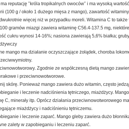
ma reputację "króla tropikalnych owoców" i ma wysoką wartoś
rii (100 g / około 1 dużego mięsa z mango), zawartość witaminy 
dwukrotnie więcej niż w przypadku moreli.
Witamina C to także 
100 gramów miazgi zawiera witaminę C56.4-137.5 mg, niektór
ość cukru wynosi 14-16%;
nasiona zawierają 5,6% białka;
grub
odżywczy
ne mango ma działanie oczyszczające żołądek, choroba lokom
przeciwwymiotny.
eciwnowotworowy.
Zgodnie ze współczesną dietą mango zawiera
wrakowe i przeciwnowotworowe.
nij skórę.
Ponieważ mango zawiera dużo witamin, często jedzą
bieganie i leczenie nadciśnienia tętniczego, miażdżycy.
Mango 
nę C, minerały itp. Oprócz działania przeciwnowotworowego ma
egające miażdżycy i nadciśnieniu tętniczemu.
bieganie i leczenie zaparć.
Mango gleby zawiera dużo błonnika,
ne zalety w zapobieganiu i leczeniu zaparć.