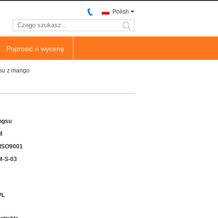
Polish
search
Poprosić o wycenę
osu z mango
ngsu
M
ISO9001
-S-03
PL