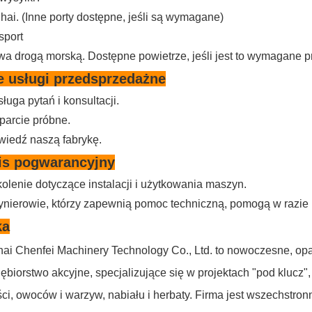
hai. (Inne porty dostępne, jeśli są wymagane)
sport
wa drogą morską.
Dostępne powietrze, jeśli jest to wymagane pr
e usługi przedsprzedażne
sługa pytań i konsultacji.
parcie próbne.
dwiedź naszą fabrykę.
is pogwarancyjny
kolenie dotyczące instalacji i użytkowania maszyn.
nżynierowie, którzy zapewnią pomoc techniczną, pomogą w razie 
ka
ai Chenfei Machinery Technology Co., Ltd. to nowoczesne, opar
ębiorstwo akcyjne, specjalizujące się w projektach "pod klucz", t
i, owoców i warzyw, nabiału i herbaty.
Firma jest wszechstro