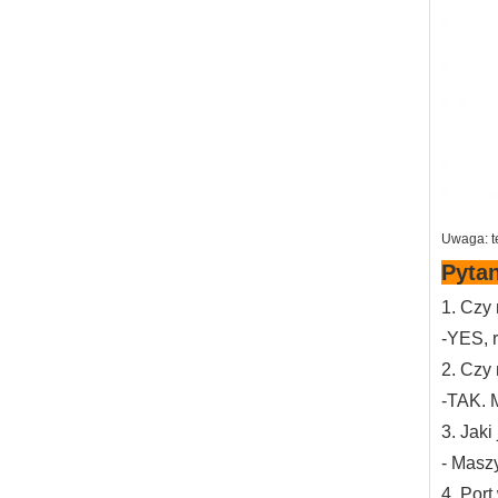
Uwaga: te
Pytan
1. Czy
-YES, 
2. Czy
-TAK.
3. Jaki
- Masz
4. Port