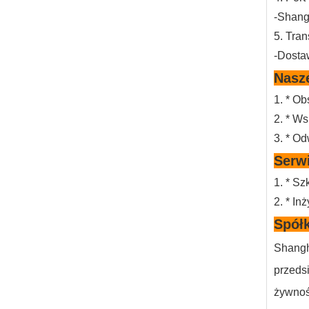
-Shang
5. Tran
-Dosta
Nasz
1. * Ob
2. * Ws
3. * O
Serw
1. * Sz
2. * I
Spół
Shangh
przedsi
żywnośc