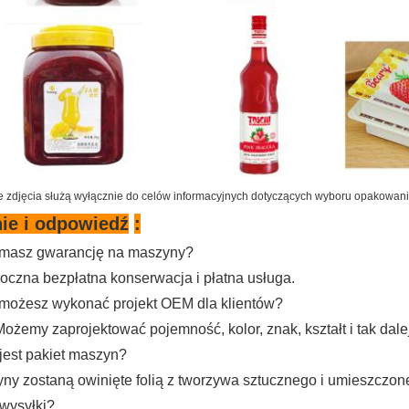
 zdjęcia służą wyłącznie do celów informacyjnych dotyczących wyboru opakowania 
ie i odpowiedź
:
 masz gwarancję na maszyny?
roczna bezpłatna konserwacja i płatna usługa.
 możesz wykonać projekt OEM dla klientów?
Możemy zaprojektować pojemność, kolor, znak, kształt i tak dale
 jest pakiet maszyn?
yny zostaną owinięte folią z tworzywa sztucznego i umieszczo
 wysyłki?