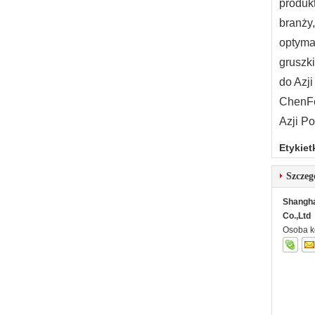
produkt
branży,
optymal
gruszki
do Azj
ChenFe
Azji P
Etykiet
Szczeg
Shangha
Co.,Ltd
Osoba k