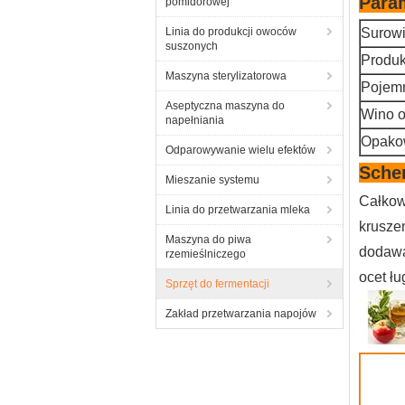
Para
pomidorowej
Linia do produkcji owoców
Surow
suszonych
Produk
Maszyna sterylizatorowa
Pojem
Aseptyczna maszyna do
Wino 
napełniania
Opako
Odparowywanie wielu efektów
Sche
Mieszanie systemu
Całkow
Linia do przetwarzania mleka
krusze
Maszyna do piwa
dodawa
rzemieślniczego
ocet ł
Sprzęt do fermentacji
Zakład przetwarzania napojów