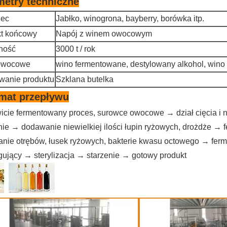
metry techniczne
iec
Jabłko, winogrona, bayberry, borówka itp.
t końcowy
Napój z winem owocowym
ność
3000 t / rok
owocowe
wino fermentowane, destylowany alkohol, wino 
wanie produktu
Szklana butelka
mat przepływu
icie fermentowany proces, surowce owocowe → dział cięcia i 
nie → dodawanie niewielkiej ilości łupin ryżowych, drożdże →
nie otrębów, łusek ryżowych, bakterie kwasu octowego → fer
ugujący → sterylizacja → starzenie → gotowy produkt