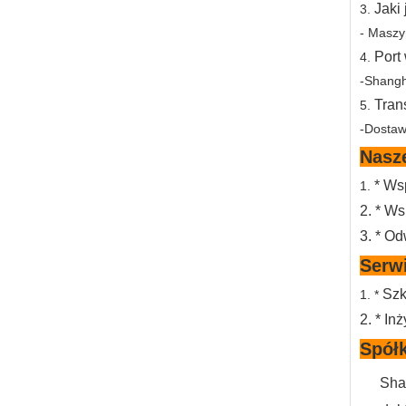
Jaki
3.
- Maszy
Port
4.
-Shangh
Tran
5.
-Dostaw
Nasz
* Wsp
1.
2. * Ws
3. * O
Serw
Szk
1. *
2. * I
Spół
Sha