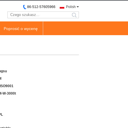
86-512-57605966
Polish
search
Poprosić o wycenę
ngsu
M
ISO9001
-W-3000t
PL