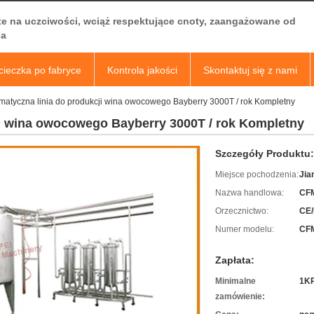
te na uczciwości, wciąż respektujące cnoty, zaangażowane od
a
ieczka po fabryce
Kontrola jakości
Skontaktuj się z nami
matyczna linia do produkcji wina owocowego Bayberry 3000T / rok Kompletny
ji wina owocowego Bayberry 3000T / rok Kompletny
Szczegóły Produktu:
Miejsce pochodzenia:
Jia
Nazwa handlowa:
CF
Orzecznictwo:
CE/
Numer modelu:
CFM
Zapłata:
Minimalne
1K
zamówienie: