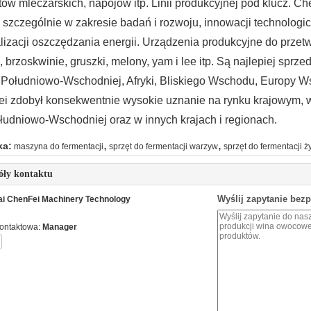
ów mleczarskich, napojów itp. Linii produkcyjnej pod klucz.
Che
 szczególnie w zakresie badań i rozwoju, innowacji technologicz
izacji oszczędzania energii.
Urządzenia produkcyjne do przet
, brzoskwinie, gruszki, melony, yam i lee itp. Są najlepiej spr
i Południowo-Wschodniej, Afryki, Bliskiego Wschodu, Europy Ws
i zdobył konsekwentnie wysokie uznanie na rynku krajowym, w
ołudniowo-Wschodniej oraz w innych krajach i regionach.
,
,
ka:
maszyna do fermentacji
sprzęt do fermentacji warzyw
sprzęt do fermentacji 
óły kontaktu
Wyślij zapytanie bez
i ChenFei Machinery Technology
ontaktowa:
Manager