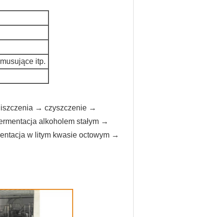
musujące itp.
niszczenia → czyszczenie →
 fermentacja alkoholem stałym →
mentacja w litym kwasie octowym →