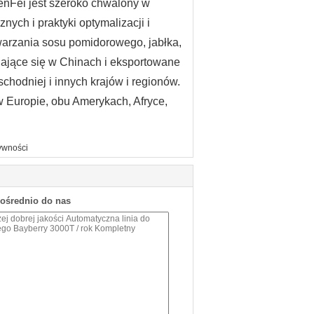
nFei jest szeroko chwalony w
nych i praktyki optymalizacji i
warzania sosu pomidorowego, jabłka,
zedające się w Chinach i eksportowane
chodniej i innych krajów i regionów.
 Europie, obu Amerykach, Afryce,
żywności
pośrednio do nas