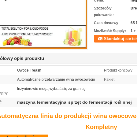
Cena:
neg
Szczegóły
Dre
pakowania:
Czas dostawy:
65 
Możliwość Supply:
1 +
Skontaktuj się te
ółowy opis produktu
:
Owoce Freash
Produkt końcowy:
Automatyczne przetwarzanie wina owocowego
Pakiet:
Inżynierowie mogą wybrać się za granicę
yjny:
maszyna fermentacyjna
sprzęt do fermentacji roślinnej
ć:
,
utomatyczna linia do produkcji wina owocowe
Kompletny