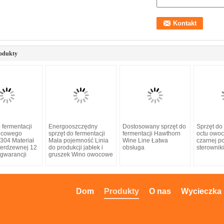
odukty
 fermentacji
Energooszczędny
Dostosowany sprzęt do
Sprzęt do 
ocowego
sprzęt do fermentacji
fermentacji Hawthorn
octu owo
304 Materiał
Mała pojemność Linia
Wine Line Łatwa
czarnej p
nierdzewnej 12
do produkcji jabłek i
obsługa
sterowni
 gwarancji
gruszek Wino owocowe
Dom
Produkty
O nas
Wycieczka 