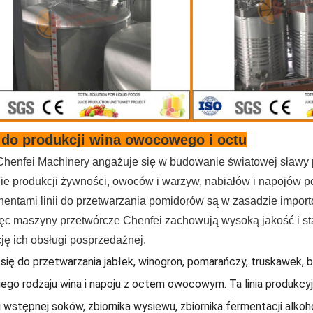
 do produkcji wina owocowego i octu
Chenfei Machinery angażuje się w budowanie światowej sławy
cie produkcji żywności, owoców i warzyw, nabiałów i napojów p
entami linii do przetwarzania pomidorów są w zasadzie import
więc maszyny przetwórcze Chenfei zachowują wysoką jakość i st
ję ich obsługi posprzedażnej.
się do przetwarzania jabłek, winogron, pomarańczy, truskawek, 
iego rodzaju wina i napoju z octem owocowym.
Ta linia produkcy
 wstępnej soków, zbiornika wysiewu, zbiornika fermentacji alkoho