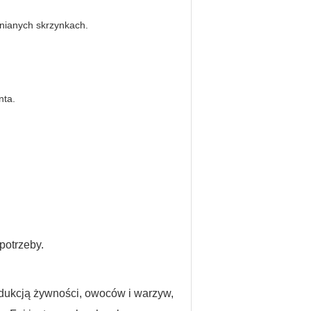
wnianych skrzynkach.
nta.
potrzeby.
odukcją żywności, owoców i warzyw,