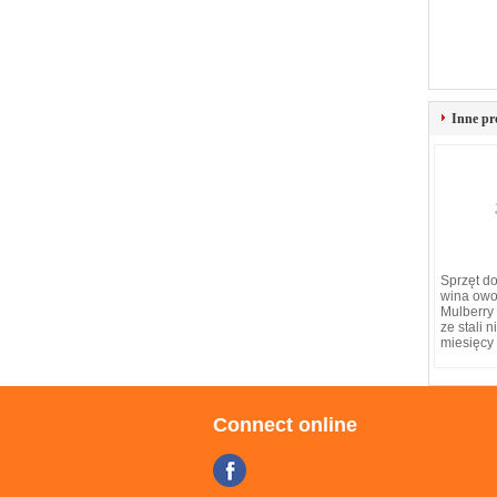
Inne pr
Sprzęt do
wina ow
Mulberry 
ze stali 
miesięcy
Connect online