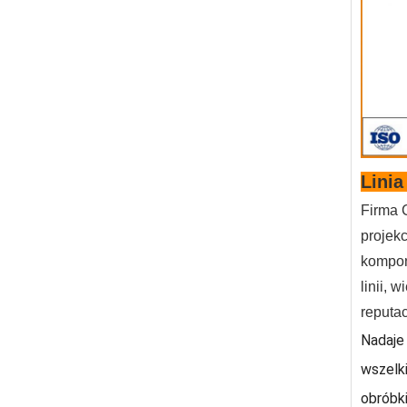
Linia
Firma 
projek
kompon
linii, 
reputac
Nadaje 
wszelk
obróbki