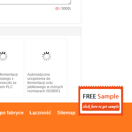
(
0
/ 3000)
fermentacji
Automatyczne
cowego z
urządzenia do
orzeczki ze
fermentacji octu
kiem PLC
jabłkowego w różnych
rozmiarach ISO9001
po fabryce
Łączność
Sitemap