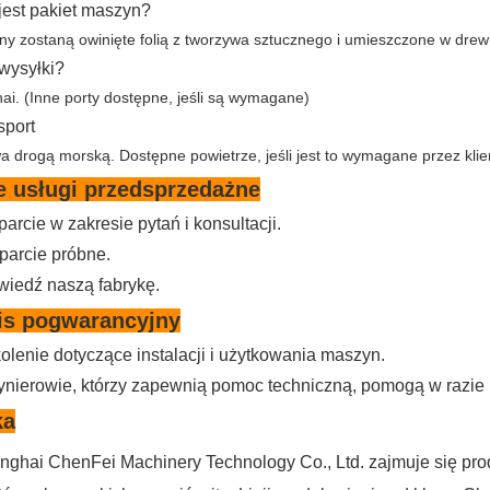
 jest pakiet maszyn?
ny zostaną owinięte folią z tworzywa sztucznego i umieszczone w dre
 wysyłki?
ai. (Inne porty dostępne, jeśli są wymagane)
sport
a drogą morską.
Dostępne powietrze, jeśli jest to wymagane przez klie
e usługi przedsprzedażne
arcie w zakresie pytań i konsultacji.
parcie próbne.
dwiedź naszą fabrykę.
is pogwarancyjny
olenie dotyczące instalacji i użytkowania maszyn.
nżynierowie, którzy zapewnią pomoc techniczną, pomogą w razie 
ka
nghai ChenFei Machinery Technology Co., Ltd. zajmuje się pr