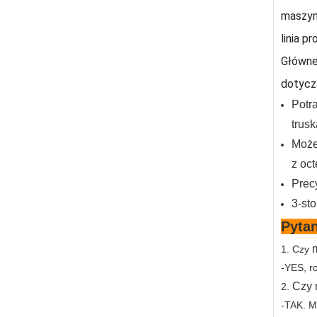
maszyny
linia 
Główne 
dotycz
Potr
trus
Może
z oc
Prec
3-st
Pytan
1. Czy
-YES, r
Czy 
2.
-TAK.
M