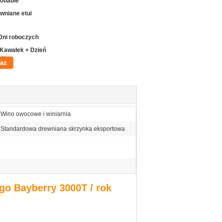
otiable
wniane etui
Dni roboczych
 Kawałek + Dzień
raz
Wino owocowe i winiarnia
Standardowa drewniana skrzynka eksportowa
go Bayberry 3000T / rok