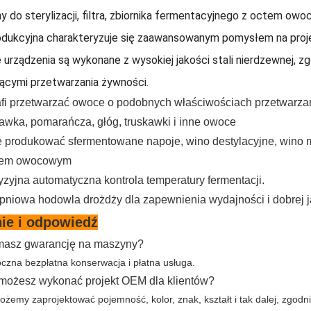
 do sterylizacji, filtra, zbiornika fermentacyjnego z octem ow
produkcyjna charakteryzuje się zaawansowanym pomysłem na proj
urządzenia są wykonane z wysokiej jakości stali nierdzewnej, z
ącymi przetwarzania żywności.
afi przetwarzać owoce o podobnych właściwościach przetwarzani
kawka, pomarańcza, głóg, truskawki i inne owoce
 produkować sfermentowane napoje, wino destylacyjne, wino m
tem owocowym
yzyjna automatyczna kontrola temperatury fermentacji.
opniowa hodowla drożdży dla zapewnienia wydajności i dobrej j
ie i odpowiedź
masz gwarancję na maszyny?
oczna bezpłatna konserwacja i płatna usługa.
możesz wykonać projekt OEM dla klientów?
ożemy zaprojektować pojemność, kolor, znak, kształt i tak dalej, zgodn