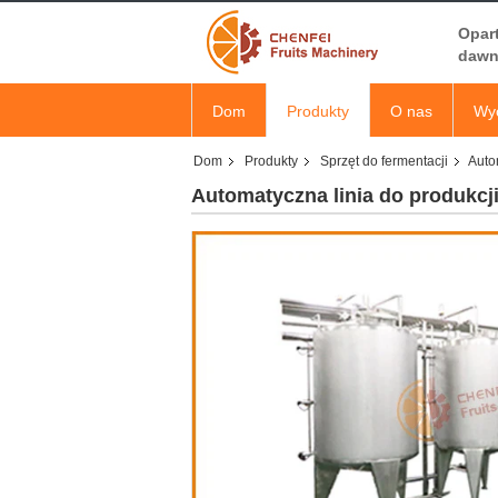
Opar
dawn
Dom
Produkty
O nas
Wyc
Dom
Produkty
Sprzęt do fermentacji
Auto
Automatyczna linia do produkc