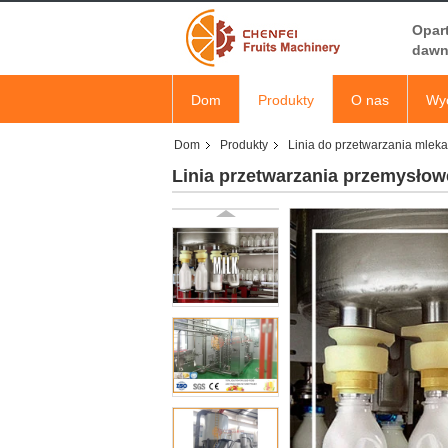
Opar
dawn
Dom
Produkty
O nas
Wyc
Dom
Produkty
Linia do przetwarzania mleka
Linia przetwarzania przemysło