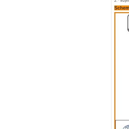
2. * Inży
Schem