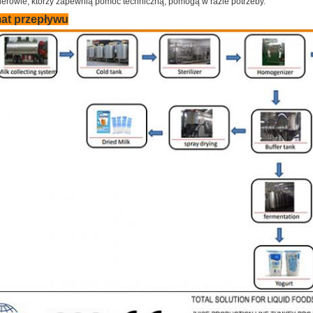
nierowie, którzy zapewnią pomoc techniczną, pomogą w razie potrzeby.
at przepływu