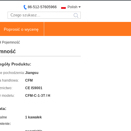
86-512-57605966
Polish
search
Poprosić o wycenę
 H Pojemność
emność
egóły Produktu:
ce pochodzenia:
Jiangsu
 handlowa:
CFM
znictwo:
CE IS9001
 modelu:
CFM-C-1-3T / H
ata:
alne
1 kawałek
ienie: