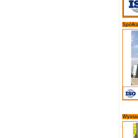
Spółk
Wysta