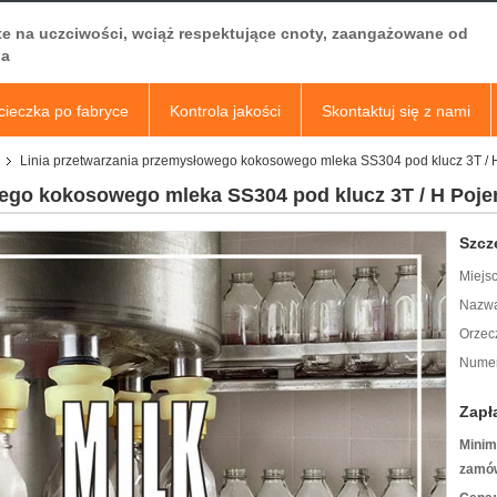
te na uczciwości, wciąż respektujące cnoty, zaangażowane od
a
ieczka po fabryce
Kontrola jakości
Skontaktuj się z nami
Linia przetwarzania przemysłowego kokosowego mleka SS304 pod klucz 3T /
wego kokosowego mleka SS304 pod klucz 3T / H Poj
Szcz
Miejs
Nazwa
Orzec
Numer
Zapł
Minim
zamów