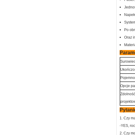
Jednos
Napełn
System
Po obr
Oraz i
Materi
Param
Surowie
Ukończo
Pojemno
Opcje pa
Zdolnoś
projekto
Pytani
1. Czy m
-YES, roc
2. Czy m