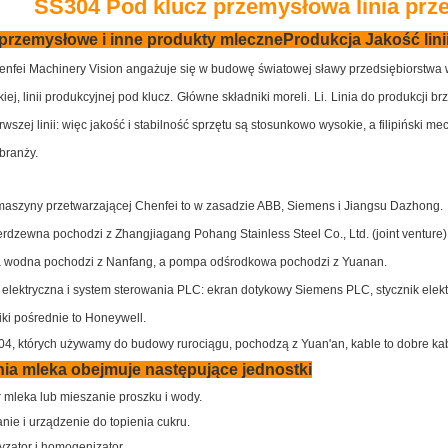
SS304 Pod klucz przemysłowa linia prze
przemysłowe i inne produkty mleczneProdukcja Jakość lini
enfei Machinery Vision angażuje się w budowę światowej sławy przedsiębiorstw
iej, linii produkcyjnej pod klucz.
Główne składniki moreli.
Li.
Linia do produkcji b
rwszej linii: więc jakość i stabilność sprzętu są stosunkowo wysokie, a filipiński
branży.
k maszyny przetwarzającej Chenfei to w zasadzie ABB, Siemens i Jiangsu Dazhong.
ierdzewna pochodzi z Zhangjiagang Pohang Stainless Steel Co., Ltd. (joint venture)
 wodna pochodzi z Nanfang, a pompa odśrodkowa pochodzi z Yuanan.
 elektryczna i system sterowania PLC: ekran dotykowy Siemens PLC, stycznik elek
ki pośrednie to Honeywell.
304, których używamy do budowy rurociągu, pochodzą z Yuan'an, kable to dobre kab
inia mleka obejmuje następujące jednostki
 mleka lub mieszanie proszku i wody.
nie i urządzenie do topienia cukru.
yzator i homogenizator.