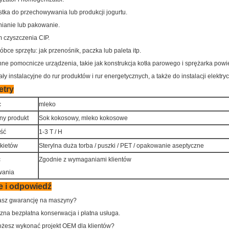
tka do przechowywania lub produkcji jogurtu.
ianie lub pakowanie.
 czyszczenia CIP.
óbce sprzętu: jak przenośnik, paczka lub paleta itp.
nne pomocnicze urządzenia, takie jak konstrukcja kotła parowego i sprężarka powie
ały instalacyjne do rur produktów i rur energetycznych, a także do instalacji elektry
etry
c
mleko
ny produkt
Sok kokosowy, mleko kokosowe
ść
1-3 T / H
kietów
Sterylna duża torba / puszki / PET / opakowanie aseptyczne
ć
Zgodnie z wymaganiami klientów
wania
e i odpowiedź
asz gwarancję na maszyny?
zna bezpłatna konserwacja i płatna usługa.
ożesz wykonać projekt OEM dla klientów?