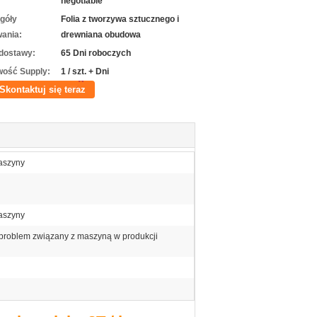
negotiable
góły
Folia z tworzywa sztucznego i
ania:
drewniana obudowa
dostawy:
65 Dni roboczych
wość Supply:
1 / szt. + Dni
Skontaktuj się teraz
aszyny
aszyny
problem związany z maszyną w produkcji