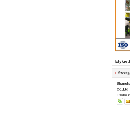
Etykiet
Szczeg
Shangha
Co.,Ltd
Osoba k