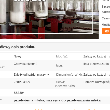
Cena:
Szcze
pakow
Czas 
Możli
ółowy opis produktu
Nowy
Moc (W):
Zależy od każdej m
Chiny (kontynent)
linia przetwarzania
typu:
ia::
Zależy od każdej maszyny
Dimension(L*W*H):
Zależy od każdej m
220V / 380V
Serwis
Pomoże rozwiązać 
pogwarancyjny:
SS3304
przetwórnia mleka
maszyna do przetwarzania mleka
ć:
,