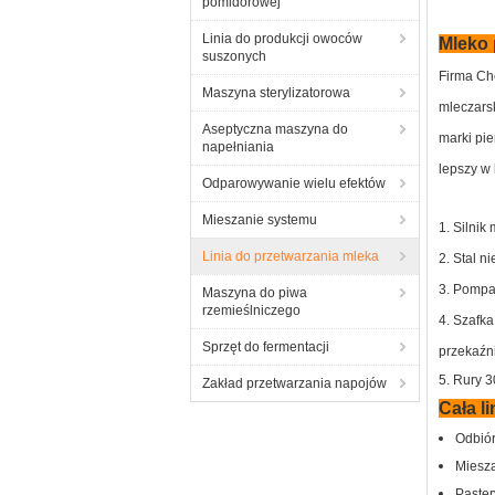
pomidorowej
Linia do produkcji owoców
Mleko 
suszonych
Firma Ch
Maszyna sterylizatorowa
mleczarsk
Aseptyczna maszyna do
marki pie
napełniania
lepszy w 
Odparowywanie wielu efektów
Mieszanie systemu
1. Silni
Linia do przetwarzania mleka
2. Stal n
3. Pompa
Maszyna do piwa
rzemieślniczego
4. Szafka
Sprzęt do fermentacji
przekaźni
5. Rury 
Zakład przetwarzania napojów
Cała l
Odbiór
Miesza
Paster