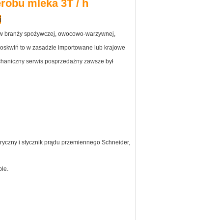
robu mleka 3T / h
i
a w branży spożywczej, owocowo-warzywnej,
rzoskwiń to w zasadzie importowane lub krajowe
 mechaniczny serwis posprzedażny zawsze był
tryczny i stycznik prądu przemiennego Schneider,
le.