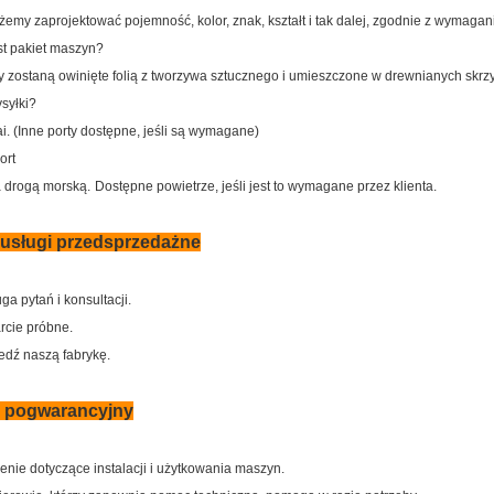
emy zaprojektować pojemność, kolor, znak, kształt i tak dalej, zgodnie z wymagani
est pakiet maszyn?
y zostaną owinięte folią z tworzywa sztucznego i umieszczone w drewnianych skrz
ysyłki?
. (Inne porty dostępne, jeśli są wymagane)
ort
 drogą morską.
Dostępne powietrze, jeśli jest to wymagane przez klienta.
usługi przedsprzedażne
uga pytań i konsultacji.
rcie próbne.
edź naszą fabrykę.
s pogwarancyjny
lenie dotyczące instalacji i użytkowania maszyn.