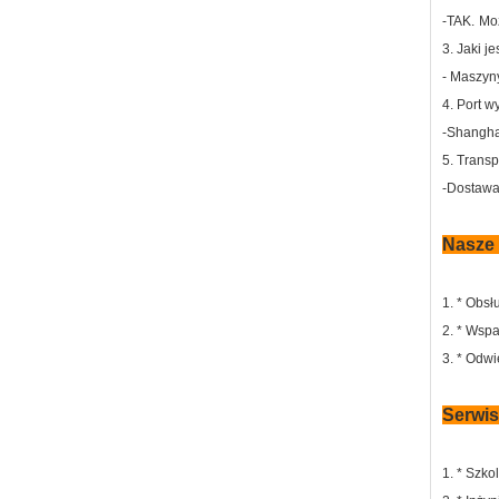
-TAK.
Moż
3. Jaki j
- Maszyn
4. Port w
-Shanghai
5. Transp
-Dostawa
Nasze 
1. * Obsł
2. * Wspa
3. * Odwi
Serwi
1. * Szko