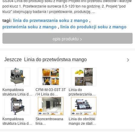
SS304 Linia do produkcji soku z mango Projekt linii przerobu owoców i warzyw
pod klucz 1. Przetwarzanie surowca 0,5-120 ton na godzinę. 2. Projekt "pod
klucz" obejmujący badania i projektowanie, produkcję, ...
tagi:
linia do przetwarzania soku z mango
,
przetwórnia soku z mango
,
linia do produkcji soku z mango
opis produktu >
Jeszcze
Linia do przetwórstwa mango
Kompaktowa
CFM-M-03-03T 3T
Linia do
struktura Linia do
/ H Linia do
przetwarzania
przetwarzania
przetwarzania
pasty Linia do
mango Linia do
dżemu mango
przetwarzania
przetwarzania
Professional
mango w
pasty 5 ton
SS304 Łatwa
opakowaniu ze
dziennie
obsługa
szkła PET
Kompaktowa
Skoncentrowana
Linia do obróbki
struktura Linia do
linia
mango ze stali
przetwarzania
przetwarzania
nierdzewnej W
mango Linia do
soków z mango
pełni